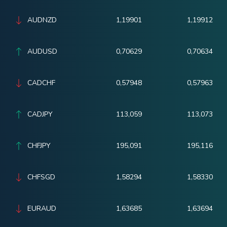
AUDNZD
1,19901
1,19912
AUDUSD
0,70629
0,70634
CADCHF
0,57948
0,57963
CADJPY
113,059
113,073
CHFJPY
195,091
195,116
CHFSGD
1,58294
1,58330
EURAUD
1,63685
1,63694