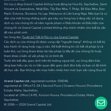
Xin lưu ý rằng Grand Capital không hoạt động tại Hoa Kỳ, Seychelles, Saint
Vincent và Grenadines, Nhật Bản, Tây Ban Nha, Ý, Pháp, Bồ Đào Nha, Đan
Mạch, Estonia, Slovenia, Hy Lạp, Malaysia và Liên bang Nga. Nếu bạn là cư
dân của một trong những quốc gia này, vui lòng lưu ý rằng việc sử dụng
dịch vụ của chúng tôi sẽ nằm ngoài phạm vi Điều khoản và Điều kiện của
chúng tôi và Grand Capital Limited không chịu trách nhiệm cho bất kỳ vấn
đề nào phát sinh.
Vui lòng đọc
Tuyên bố Tiết lộ Rủi ro của Grand Capital
.
Các dịch vụ của chúng tôi được cung cấp "nguyên trạng", không có bất kỳ
bảo hành rõ ràng hoặc ngụ ý nào. Để biết thông tin chi tiết về pháp lý và
tuân thủ, vui lòng tham khảo tài liệu pháp lý đầy đủ của chúng tôi hoặc
tham khảo ý kiến ​​cố vấn pháp lý có trình độ.
Trước khi bắt đầu giao dịch trên thị trường ngoại hối, vui lòng đảm bảo
rằng bạn hiểu các rủi ro liên quan đến giao dịch đòn bẩy và bạn có đủ trình
độ học vấn. Bạn không nên mạo hiểm nhiều hơn mức bạn sẵn sàng thua lỗ.
Grand Capital Ltd
, registered number: 036046,
registered at: Office F2-2A | Second Floor | Oceanic House | Providence
Estate, Mahe, Seychelles,
located at: Office C4-R5, Xvision House, Providence Estate, Mahe,
Seychelles
© 2006 — 2026 Grand Capital Ltd