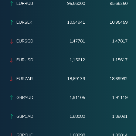
EURRUB
95,56000
95,66250
EURSEK
10,94941
10,95459
EURSGD
1,47781
1,47817
EURUSD
1,15612
1,15617
EURZAR
18,69139
18,69992
GBPAUD
1,91105
1,91119
GBPCAD
1,88080
1,88091
GBPCHF
1,08998
1,09014