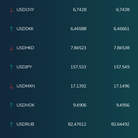
USDCNY
6,7428
6,7438
USDDKK
6,46588
6,46661
USDHKD
7,84523
7,84538
USDJPY
157,533
157,549
USDMXN
17,1392
17,1496
USDNOK
9,4906
9,4956
USDRUB
82,47612
82,64492