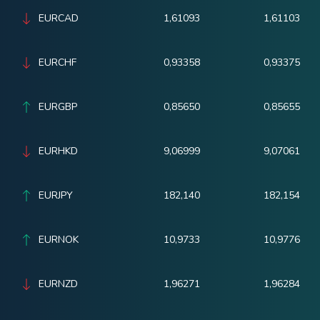
EURCAD
1,61093
1,61103
EURCHF
0,93358
0,93375
EURGBP
0,85650
0,85655
EURHKD
9,06999
9,07061
EURJPY
182,140
182,154
EURNOK
10,9733
10,9776
EURNZD
1,96271
1,96284