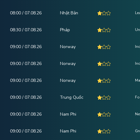
08:00 / 07.08.26
Nhật Bản
Le
08:30 / 07.08.26
Pháp
Un
09:00 / 07.08.26
Norway
In
09:00 / 07.08.26
Norway
In
09:00 / 07.08.26
Norway
Ma
09:00 / 07.08.26
Trung Quốc
Fo
09:00 / 07.08.26
Nam Phi
Ne
09:00 / 07.08.26
Nam Phi
Gr