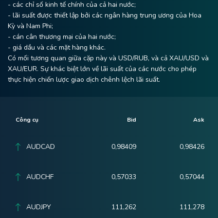
- các chỉ số kinh tế chính của cả hai nước;
- lãi suất được thiết lập bởi các ngân hàng trung ương của Hoa
Kỳ và Nam Phi;
- cán cân thương mại của hai nước;
- giá dầu và các mặt hàng khác.
Có mối tương quan giữa cặp này và USD/RUB, và cả XAU/USD và
XAU/EUR. Sự khác biệt lớn về lãi suất của các nước cho phép
thực hiện chiến lược giao dịch chênh lệch lãi suất.
Công cụ
Bid
Ask
AUDCAD
0,98409
0,98426
AUDCHF
0,57033
0,57044
AUDJPY
111,262
111,278