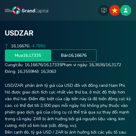
USDZAR
16,16676
(-4.78%)
Mua
16,17335
Bán
16,16676
Cung/cầu:
16,16676
/
16,17335
Phạm vi ngày:
16,3636
/
16,3172
Đóng:
16,3559
Mở:
16,3063
USD/ZAR: phản ánh tỷ giá của USD đối với đồng rand Nam Phi.
Nó được giao dịch tích cực nhất vào thứ ba, ở mức độ thấp hơn
vào thứ hai. Điểm đặc biệt của cặp tiền này là độ biến động cực kỳ
cao, có thể đạt tới 2.500 pips mỗi ngày. Nó không phụ thuộc vào
phiên giao dịch, giá của công cụ có thể trải qua sự thay đổi mạnh
trong cả ngày. ZAR bị ảnh hưởng bởi giá nguyên liệu: vàng, kim
cương, một số kim loại (sắt, đồng, v.v.).
Bên cạnh đó, tỷ giá USD / ZAR bị ảnh hưởng bởi các yếu tố sau: