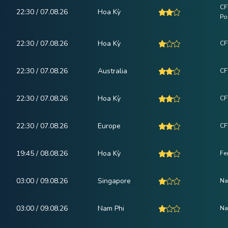
CF
22:30 / 07.08.26
Hoa Kỳ
Po
22:30 / 07.08.26
Hoa Kỳ
CF
22:30 / 07.08.26
Australia
CF
22:30 / 07.08.26
Hoa Kỳ
CF
22:30 / 07.08.26
Europe
CF
19:45 / 08.08.26
Hoa Kỳ
Fe
03:00 / 09.08.26
Singapore
Na
03:00 / 09.08.26
Nam Phi
Na