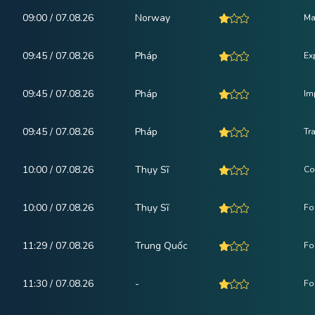
09:00 / 07.08.26
Norway
Ma
09:45 / 07.08.26
Pháp
Ex
09:45 / 07.08.26
Pháp
Im
09:45 / 07.08.26
Pháp
Tr
10:00 / 07.08.26
Thụy Sĩ
Co
10:00 / 07.08.26
Thụy Sĩ
Fo
11:29 / 07.08.26
Trung Quốc
Fo
11:30 / 07.08.26
-
Fo