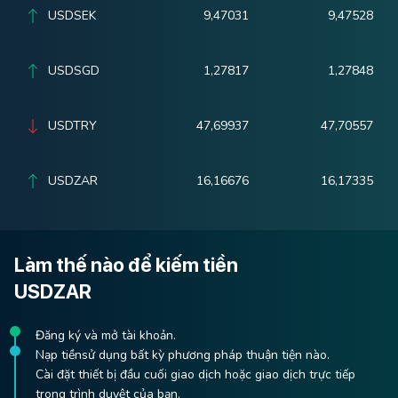
USDSEK
9,47031
9,47528
USDSGD
1,27817
1,27848
USDTRY
47,69937
47,70557
USDZAR
16,16676
16,17335
Làm thế nào để kiếm tiền
USDZAR
Đăng ký và mở tài khoản.
Nạp tiềnsử dụng bất kỳ phương pháp thuận tiện nào.
Cài đặt thiết bị đầu cuối giao dịch hoặc giao dịch trực tiếp
trong trình duyệt của bạn.