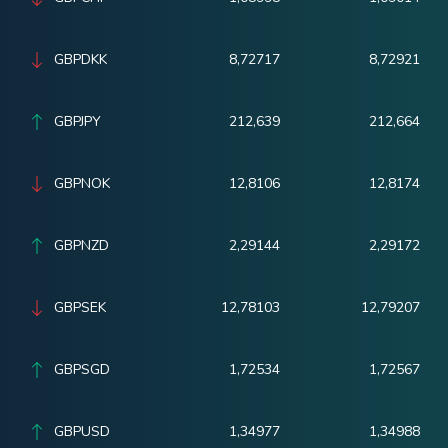
GBPDKK
8,72717
8,72921
GBPJPY
212,639
212,664
GBPNOK
12,8106
12,8174
GBPNZD
2,29144
2,29172
GBPSEK
12,78103
12,79207
GBPSGD
1,72534
1,72567
GBPUSD
1,34977
1,34988