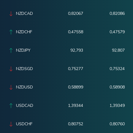
NZDCAD
0,82067
0,82086
NZDCHF
0,47558
0,47579
NZDJPY
92,793
92,807
NZDSGD
0,75277
0,75324
NZDUSD
0,58899
0,58908
USDCAD
1,39344
1,39349
USDCHF
0,80752
0,80760