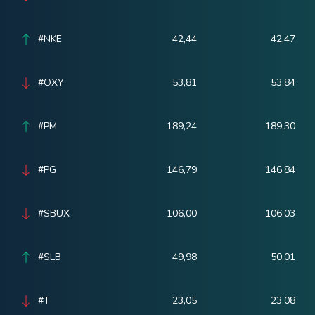
#NKE
42,44
42,47
#OXY
53,81
53,84
#PM
189,24
189,30
#PG
146,79
146,84
#SBUX
106,00
106,03
#SLB
49,98
50,01
#T
23,05
23,08