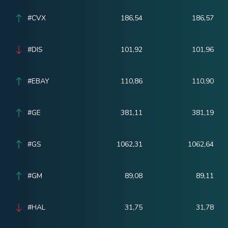
#CVX
186,54
186,57
#DIS
101,92
101,96
#EBAY
110,86
110,90
#GE
381,11
381,19
#GS
1062,31
1062,64
#GM
89,08
89,11
#HAL
31,75
31,78