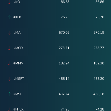
#KO
86,83
86,86
#KHC
25,75
25,78
#MA
570,06
570,19
#MCD
273,71
273,77
#MMM
182,24
182,30
#MSFT
488,14
488,20
#MSI
437,74
438,18
#NFLX
74,25
74,28