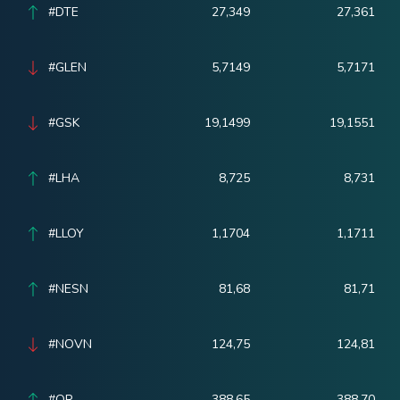
#DTE
27,349
27,361
#GLEN
5,7149
5,7171
#GSK
19,1499
19,1551
#LHA
8,725
8,731
#LLOY
1,1704
1,1711
#NESN
81,68
81,71
#NOVN
124,75
124,81
#OR
388,65
388,70