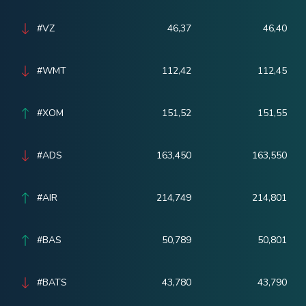
#VZ
46,37
46,40
#WMT
112,42
112,45
#XOM
151,52
151,55
#ADS
163,450
163,550
#AIR
214,749
214,801
#BAS
50,789
50,801
#BATS
43,780
43,790