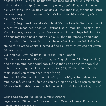
hoặc tài chính. Chúng tôi nỗ lực đảm bảo rằng các dịch vụ của mình tuân
thủ mọi yêu cầu pháp lý hiện hành. Tuy nhiên, người dùng có trách nhiệm
hiểu và tuân thủ các luật liên quan đến khu vực pháp lý cụ thể của họ. Bằng
cách sử dụng các dịch vụ của chúng tôi, bạn thừa nhận và đồng ý với các
điều khoản này.
Xin lưu ý rằng Grand Capital không hoạt động tại Hoa Kỳ, Seychelles, Saint
Vincent và Grenadines, Nhật Bản, Tây Ban Nha, Ý, Pháp, Bồ Đào Nha, Đan
Mạch, Estonia, Slovenia, Hy Lạp, Malaysia và Liên bang Nga. Nếu bạn là cư
dân của một trong những quốc gia này, vui lòng lưu ý rằng việc sử dụng
dịch vụ của chúng tôi sẽ nằm ngoài phạm vi Điều khoản và Điều kiện của
chúng tôi và Grand Capital Limited không chịu trách nhiệm cho bất kỳ vấn
đề nào phát sinh.
Vui lòng đọc
Tuyên bố Tiết lộ Rủi ro của Grand Capital
.
Các dịch vụ của chúng tôi được cung cấp "nguyên trạng", không có bất kỳ
bảo hành rõ ràng hoặc ngụ ý nào. Để biết thông tin chi tiết về pháp lý và
tuân thủ, vui lòng tham khảo tài liệu pháp lý đầy đủ của chúng tôi hoặc
tham khảo ý kiến ​​cố vấn pháp lý có trình độ.
Trước khi bắt đầu giao dịch trên thị trường ngoại hối, vui lòng đảm bảo
rằng bạn hiểu các rủi ro liên quan đến giao dịch đòn bẩy và bạn có đủ trình
độ học vấn. Bạn không nên mạo hiểm nhiều hơn mức bạn sẵn sàng thua lỗ.
Grand Capital Ltd
, registered number: 036046,
registered at: Office F2-2A | Second Floor | Oceanic House | Providence
Estate, Mahe, Seychelles,