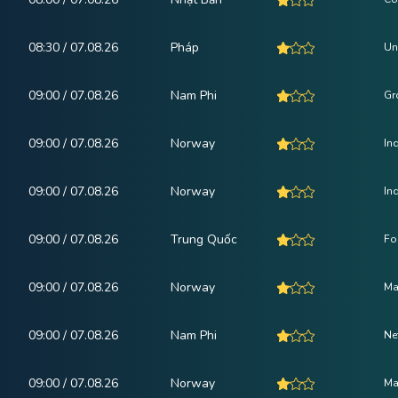
08:30 / 07.08.26
Pháp
Un
09:00 / 07.08.26
Nam Phi
Gr
09:00 / 07.08.26
Norway
In
09:00 / 07.08.26
Norway
In
09:00 / 07.08.26
Trung Quốc
Fo
09:00 / 07.08.26
Norway
Ma
09:00 / 07.08.26
Nam Phi
Ne
09:00 / 07.08.26
Norway
Ma