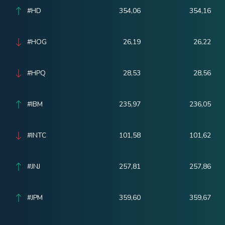
#HD
354,06
354,16
#HOG
26,19
26,22
#HPQ
28,53
28,56
#IBM
235,97
236,05
#INTC
101,58
101,62
#JNJ
257,81
257,86
#JPM
359,60
359,67