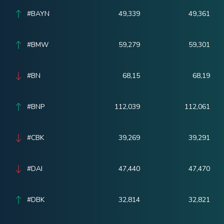
#BAYN
49,339
49,361
#BMW
59,279
59,301
#BN
68,15
68,19
#BNP
112,039
112,061
#CBK
39,269
39,291
#DAI
47,440
47,470
#DBK
32,814
32,821