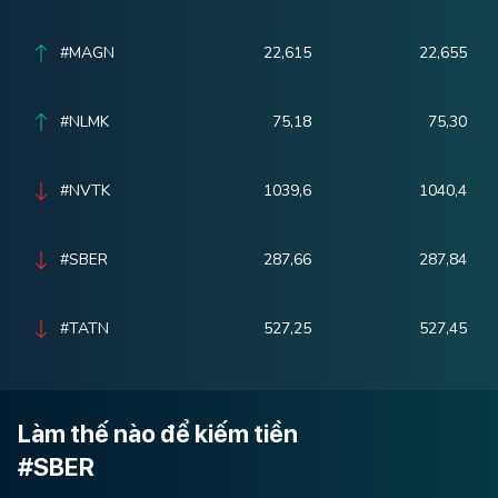
#MAGN
22,615
22,655
#NLMK
75,18
75,30
#NVTK
1039,6
1040,4
#SBER
287,66
287,84
#TATN
527,25
527,45
Làm thế nào để kiếm tiền
#SBER