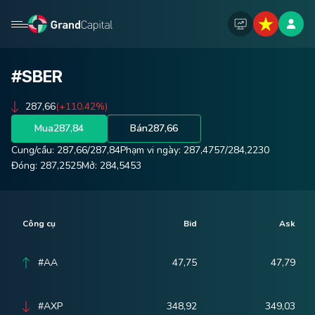
#SBER
287,66
(+110.42%)
Mua
287,84
Bán
287,66
Cung/cầu:
287,66
/
287,84
Phạm vi ngày:
287,4757
/
284,2230
Đóng:
287,2525
Mở:
284,5453
Công cụ
Bid
Ask
#AA
47,75
47,79
#AXP
348,92
349,03