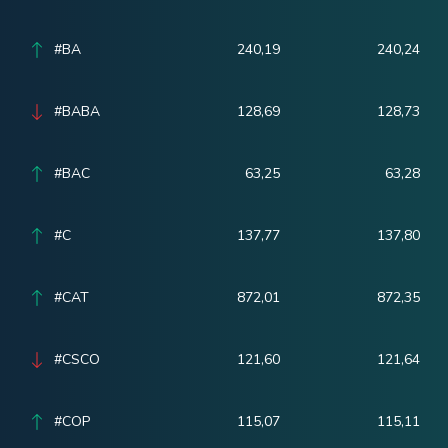
#BA
240,19
240,24
#BABA
128,69
128,73
#BAC
63,25
63,28
#C
137,77
137,80
#CAT
872,01
872,35
#CSCO
121,60
121,64
#COP
115,07
115,11