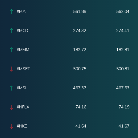
#MA
561,89
562,04
#MCD
274,32
274,41
#MMM
182,72
182,81
#MSFT
500,75
500,81
#MSI
467,37
467,53
#NFLX
74,16
74,19
#NKE
41,64
41,67