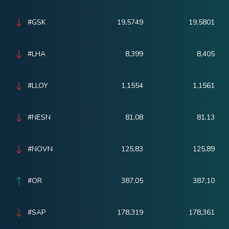
#GSK
19,5749
19,5801
#LHA
8,399
8,405
#LLOY
1,1554
1,1561
#NESN
81,08
81,13
#NOVN
125,83
125,89
#OR
387,05
387,10
#SAP
178,319
178,361