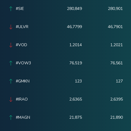
#SIE
280,849
280,901
#ULVR
46,7799
46,7901
#VOD
1,2014
1,2021
#VOW3
76,519
76,561
#GMKN
123
127
#IRAO
2,6365
2,6395
#MAGN
21,875
21,890