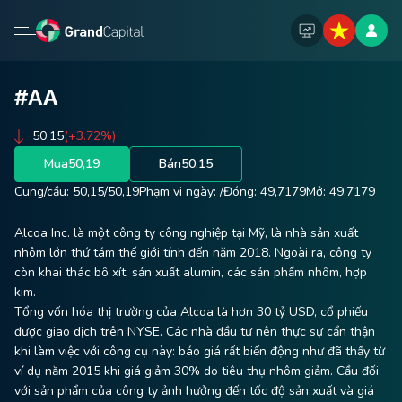
#AA
50,15
(+3.72%)
Mua
50,19
Bán
50,15
Cung/cầu:
50,15
/
50,19
Phạm vi ngày:
/
Đóng:
49,7179
Mở:
49,7179
Alcoa Inc. là một công ty công nghiệp tại Mỹ, là nhà sản xuất
nhôm lớn thứ tám thế giới tính đến năm 2018. Ngoài ra, công ty
còn khai thác bô xít, sản xuất alumin, các sản phẩm nhôm, hợp
kim.
Tổng vốn hóa thị trường của Alcoa là hơn 30 tỷ USD, cổ phiếu
được giao dịch trên NYSE. Các nhà đầu tư nên thực sự cẩn thận
khi làm việc với công cụ này: báo giá rất biến động như đã thấy từ
ví dụ năm 2015 khi giá giảm 30% do tiêu thụ nhôm giảm. Cầu đối
với sản phẩm của công ty ảnh hưởng đến tốc độ sản xuất và giá