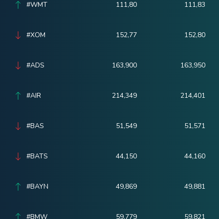
#WMT
111,80
111,83
#XOM
152,77
152,80
#ADS
163,900
163,950
#AIR
214,349
214,401
#BAS
51,549
51,571
#BATS
44,150
44,160
#BAYN
49,869
49,881
#BMW
59,779
59,821