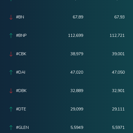
#BN
67,89
67,93
#BNP
112,699
112,721
#CBK
38,979
39,001
#DAI
47,020
47,050
#DBK
32,889
32,901
#DTE
29,099
29,111
#GLEN
5,5949
5,5971