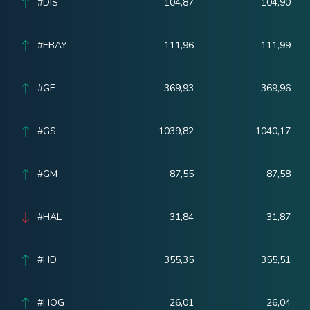
#DIS
104,87
104,90
#EBAY
111,96
111,99
#GE
369,93
369,96
#GS
1039,82
1040,17
#GM
87,55
87,58
#HAL
31,84
31,87
#HD
355,35
355,51
#HOG
26,01
26,04