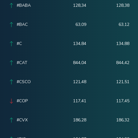
#BABA
128,34
128,38
#BAC
63,09
63,12
#C
134,84
134,88
#CAT
844,04
844,42
#CSCO
121,48
121,51
#COP
117,41
117,45
#CVX
186,28
186,32