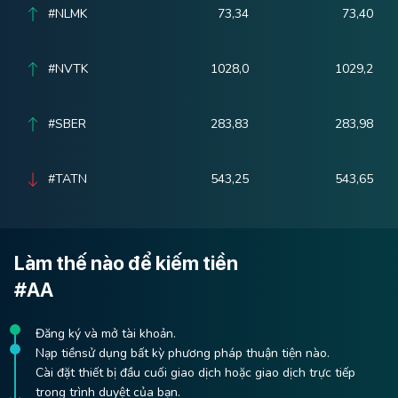
#NLMK
73,34
73,40
#NVTK
1028,0
1029,2
#SBER
283,83
283,98
#TATN
543,25
543,65
Làm thế nào để kiếm tiền
#AA
Đăng ký và mở tài khoản.
Nạp tiềnsử dụng bất kỳ phương pháp thuận tiện nào.
Cài đặt thiết bị đầu cuối giao dịch hoặc giao dịch trực tiếp
trong trình duyệt của bạn.