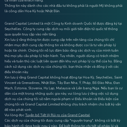
cá nhân của khách hàng.
Thông tin này dành cho các nhà đầu tư không phải là người Mỹ không phải
là công dân Hoa Kỳ hoặc Nhật Bản.
Grand Capital Limited là một Công ty Kinh doanh Quốc tế được đăng ký tại
Seychelles. Công ty cung cấp dịch vụ môi giới tiền điện tử quốc tế thông
qua quyền truy cập vào nền tảng .
Xin lưu ý rằng thông tin được cung cấp trên nền tảng của chúng tôi chỉ
nhằm mục đích cung cấp thông tin và không được coi là tư vấn pháp lý
hoặc tài chính. Chúng tôi nỗ lực đảm bảo rằng các dịch vụ của mình tuân
thủ mọi yêu cầu pháp lý hiện hành. Tuy nhiên, người dùng có trách nhiệm
hiểu và tuân thủ các luật liên quan đến khu vực pháp lý cụ thể của họ. Bằng
cách sử dụng các dịch vụ của chúng tôi, bạn thừa nhận và đồng ý với các
điều khoản này.
Xin lưu ý rằng Grand Capital không hoạt động tại Hoa Kỳ, Seychelles, Saint
Vincent và Grenadines, Nhật Bản, Tây Ban Nha, Ý, Pháp, Bồ Đào Nha, Đan
Mạch, Estonia, Slovenia, Hy Lạp, Malaysia và Liên bang Nga. Nếu bạn là cư
dân của một trong những quốc gia này, vui lòng lưu ý rằng việc sử dụng
dịch vụ của chúng tôi sẽ nằm ngoài phạm vi Điều khoản và Điều kiện của
chúng tôi và Grand Capital Limited không chịu trách nhiệm cho bất kỳ vấn
đề nào phát sinh.
Vui lòng đọc
Tuyên bố Tiết lộ Rủi ro của Grand Capital
.
Các dịch vụ của chúng tôi được cung cấp "nguyên trạng", không có bất kỳ
bảo hành rõ ràng hoặc ngụ ý nào. Để biết thông tin chi tiết về pháp lý và