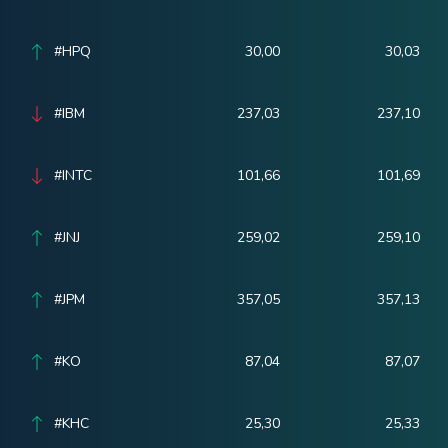
#HPQ
30,00
30,03
#IBM
237,03
237,10
#INTC
101,66
101,69
#JNJ
259,02
259,10
#JPM
357,05
357,13
#KO
87,04
87,07
#KHC
25,30
25,33