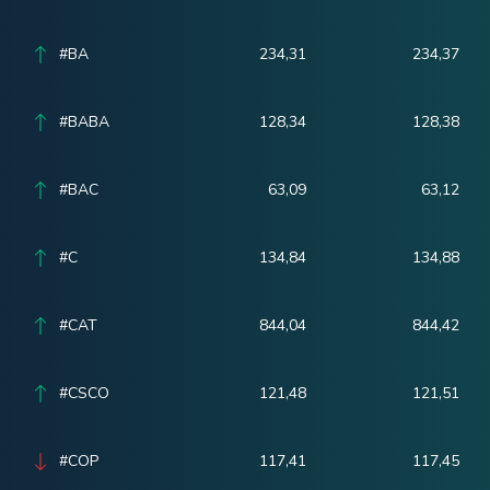
#BA
234,31
234,37
#BABA
128,34
128,38
#BAC
63,09
63,12
#C
134,84
134,88
#CAT
844,04
844,42
#CSCO
121,48
121,51
#COP
117,41
117,45