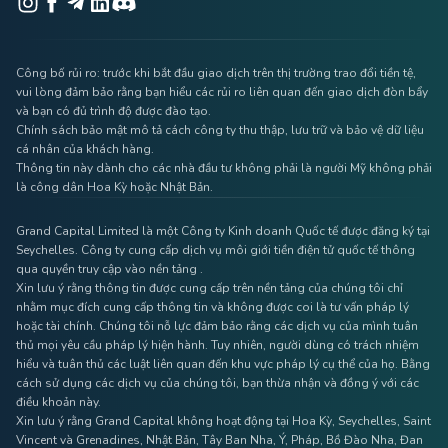
Công bố rủi ro: trước khi bắt đầu giao dịch trên thị trường trao đổi tiền tệ,
vui lòng đảm bảo rằng bạn hiểu các rủi ro liên quan đến giao dịch đòn bẩy
và bạn có đủ trình độ được đào tạo.
Chính sách bảo mật mô tả cách công ty thu thập, lưu trữ và bảo vệ dữ liệu
cá nhân của khách hàng.
Thông tin này dành cho các nhà đầu tư không phải là người Mỹ không phải
là công dân Hoa Kỳ hoặc Nhật Bản.
Grand Capital Limited là một Công ty Kinh doanh Quốc tế được đăng ký tại
Seychelles. Công ty cung cấp dịch vụ môi giới tiền điện tử quốc tế thông
qua quyền truy cập vào nền tảng .
Xin lưu ý rằng thông tin được cung cấp trên nền tảng của chúng tôi chỉ
nhằm mục đích cung cấp thông tin và không được coi là tư vấn pháp lý
hoặc tài chính. Chúng tôi nỗ lực đảm bảo rằng các dịch vụ của mình tuân
thủ mọi yêu cầu pháp lý hiện hành. Tuy nhiên, người dùng có trách nhiệm
hiểu và tuân thủ các luật liên quan đến khu vực pháp lý cụ thể của họ. Bằng
cách sử dụng các dịch vụ của chúng tôi, bạn thừa nhận và đồng ý với các
điều khoản này.
Xin lưu ý rằng Grand Capital không hoạt động tại Hoa Kỳ, Seychelles, Saint
Vincent và Grenadines, Nhật Bản, Tây Ban Nha, Ý, Pháp, Bồ Đào Nha, Đan