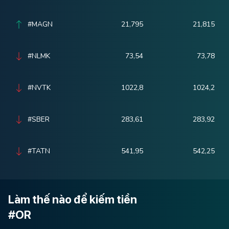
#MAGN
21,795
21,815
#NLMK
73,54
73,78
#NVTK
1022,8
1024,2
#SBER
283,61
283,92
#TATN
541,95
542,25
Làm thế nào để kiếm tiền
#OR