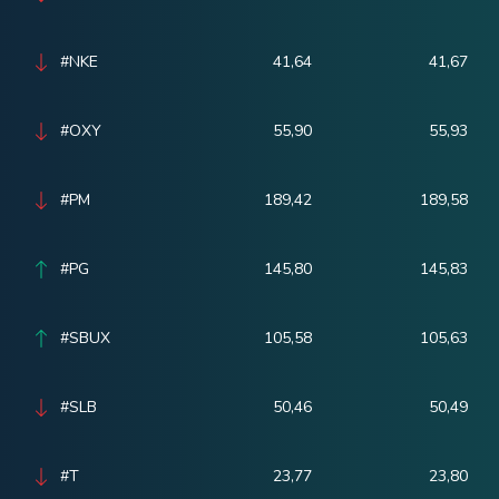
#NKE
41,64
41,67
#OXY
55,90
55,93
#PM
189,42
189,58
#PG
145,80
145,83
#SBUX
105,58
105,63
#SLB
50,46
50,49
#T
23,77
23,80