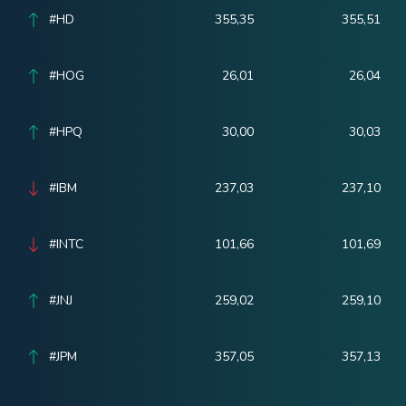
#HD
355,35
355,51
#HOG
26,01
26,04
#HPQ
30,00
30,03
#IBM
237,03
237,10
#INTC
101,66
101,69
#JNJ
259,02
259,10
#JPM
357,05
357,13