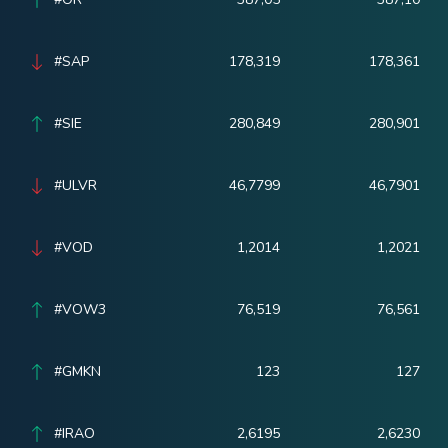
#SAP
178,319
178,361
#SIE
280,849
280,901
#ULVR
46,7799
46,7901
#VOD
1,2014
1,2021
#VOW3
76,519
76,561
#GMKN
123
127
#IRAO
2,6195
2,6230