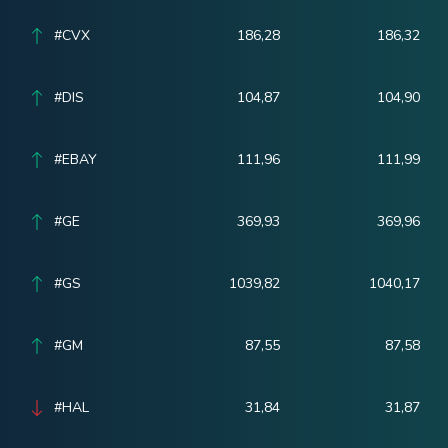
#CVX
186,28
186,32
#DIS
104,87
104,90
#EBAY
111,96
111,99
#GE
369,93
369,96
#GS
1039,82
1040,17
#GM
87,55
87,58
#HAL
31,84
31,87