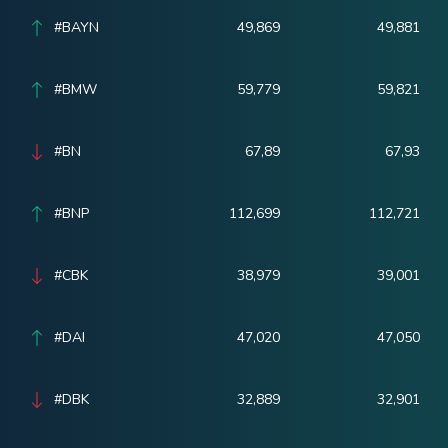
#BAYN
49,869
49,881
#BMW
59,779
59,821
#BN
67,89
67,93
#BNP
112,699
112,721
#CBK
38,979
39,001
#DAI
47,020
47,050
#DBK
32,889
32,901