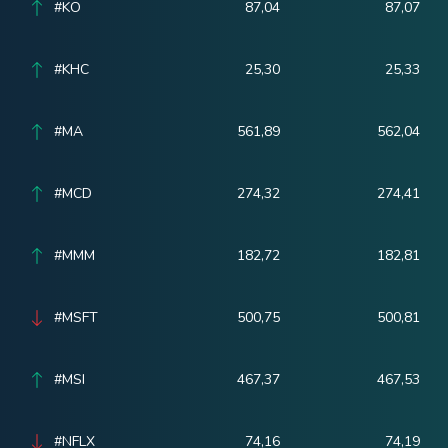
#KO
87,04
87,07
#KHC
25,30
25,33
#MA
561,89
562,04
#MCD
274,32
274,41
#MMM
182,72
182,81
#MSFT
500,75
500,81
#MSI
467,37
467,53
#NFLX
74,16
74,19