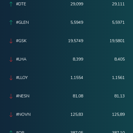
#DTE
29,099
29,111
#GLEN
5,5949
5,5971
#GSK
19,5749
19,5801
#LHA
8,399
8,405
#LLOY
1,1554
1,1561
#NESN
81,08
81,13
#NOVN
125,83
125,89
#OR
387,05
387,10