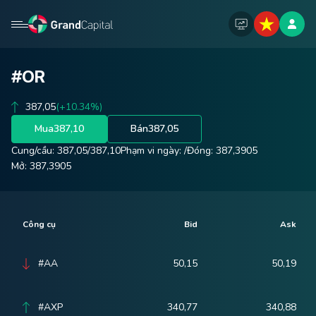
#OR
387,05
(+10.34%)
Mua
387,10
Bán
387,05
Cung/cầu:
387,05
/
387,10
Phạm vi ngày:
/
Đóng:
387,3905
Mở:
387,3905
Công cụ
Bid
Ask
#AA
50,15
50,19
#AXP
340,77
340,88