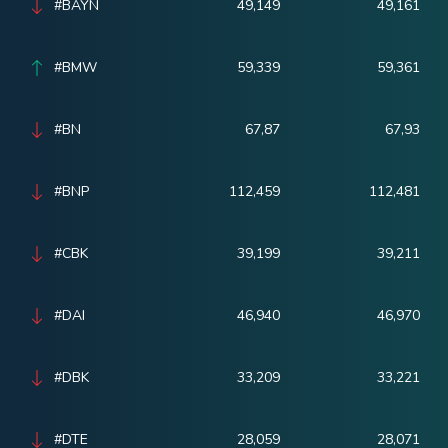
#BAYN
49,149
49,161
#BMW
59,339
59,361
#BN
67,87
67,93
#BNP
112,459
112,481
#CBK
39,199
39,211
#DAI
46,940
46,970
#DBK
33,209
33,221
#DTE
28,059
28,071