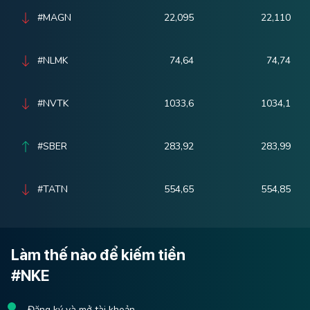
#MAGN
22,095
22,110
#NLMK
74,64
74,74
#NVTK
1033,6
1034,1
#SBER
283,92
283,99
#TATN
554,65
554,85
Làm thế nào để kiếm tiền
#NKE
Đăng ký và mở tài khoản.