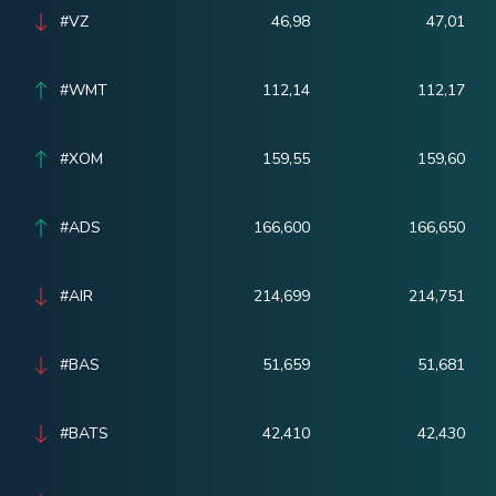
#VZ
46,98
47,01
#WMT
112,14
112,17
#XOM
159,55
159,60
#ADS
166,600
166,650
#AIR
214,699
214,751
#BAS
51,659
51,681
#BATS
42,410
42,430