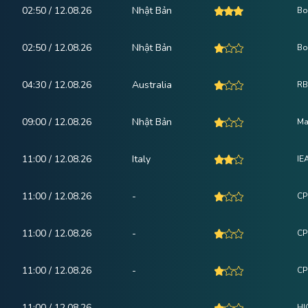
02:50 / 12.08.26
Nhật Bản
Bo
02:50 / 12.08.26
Nhật Bản
Bo
04:30 / 12.08.26
Australia
RB
09:00 / 12.08.26
Nhật Bản
Ma
11:00 / 12.08.26
Italy
IE
11:00 / 12.08.26
-
CP
11:00 / 12.08.26
-
CP
11:00 / 12.08.26
-
CP
11:00 / 12.08.26
-
HI