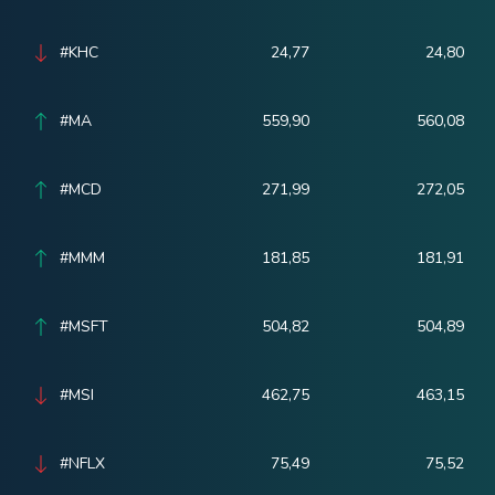
#KHC
24,77
24,80
#MA
559,90
560,08
#MCD
271,99
272,05
#MMM
181,85
181,91
#MSFT
504,82
504,89
#MSI
462,75
463,15
#NFLX
75,49
75,52