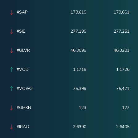
#SAP
179,619
179,661
#SIE
277,199
277,251
#ULVR
46,3099
46,3201
#VOD
1,1719
1,1726
#VOW3
75,399
75,421
#GMKN
123
127
#IRAO
2,6390
2,6405