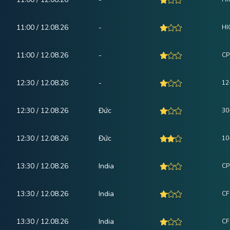
11:00 / 12.08.26
-
HI
11:00 / 12.08.26
-
CPI
12:30 / 12.08.26
-
12
12:30 / 12.08.26
Đức
30
12:30 / 12.08.26
Đức
10
13:30 / 12.08.26
India
CP
13:30 / 12.08.26
India
CF
13:30 / 12.08.26
India
CF