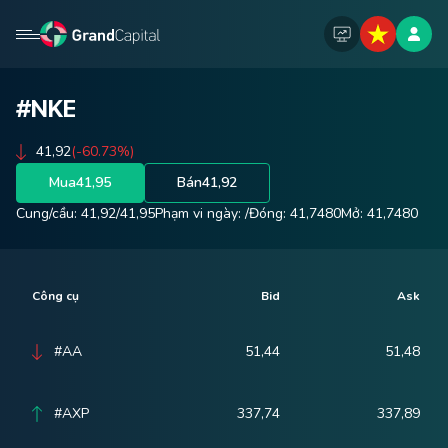
#NKE
41,92
(-60.73%)
Mua
41,95
Bán
41,92
Cung/cầu:
41,92
/
41,95
Phạm vi ngày:
/
Đóng:
41,7480
Mở:
41,7480
Công cụ
Bid
Ask
#AA
51,44
51,48
#AXP
337,74
337,89