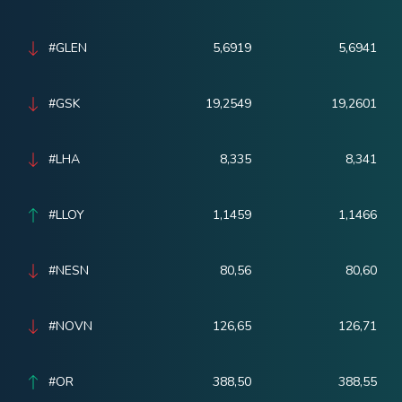
#GLEN
5,6919
5,6941
#GSK
19,2549
19,2601
#LHA
8,335
8,341
#LLOY
1,1459
1,1466
#NESN
80,56
80,60
#NOVN
126,65
126,71
#OR
388,50
388,55