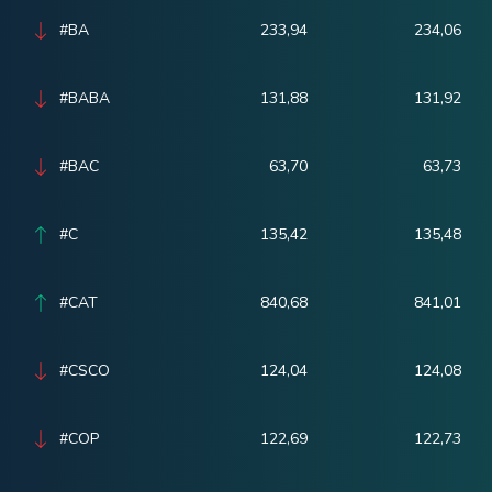
#BA
233,94
234,06
#BABA
131,88
131,92
#BAC
63,70
63,73
#C
135,42
135,48
#CAT
840,68
841,01
#CSCO
124,04
124,08
#COP
122,69
122,73