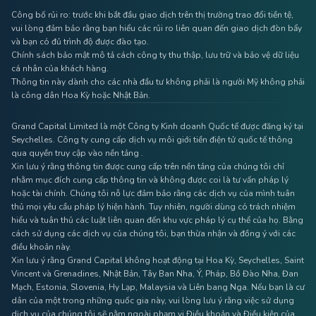
Công bố rủi ro: trước khi bắt đầu giao dịch trên thị trường trao đổi tiền tệ,
vui lòng đảm bảo rằng bạn hiểu các rủi ro liên quan đến giao dịch đòn bẩy
và bạn có đủ trình độ được đào tạo.
Chính sách bảo mật mô tả cách công ty thu thập, lưu trữ và bảo vệ dữ liệu
cá nhân của khách hàng.
Thông tin này dành cho các nhà đầu tư không phải là người Mỹ không phải
là công dân Hoa Kỳ hoặc Nhật Bản.
Grand Capital Limited là một Công ty Kinh doanh Quốc tế được đăng ký tại
Seychelles. Công ty cung cấp dịch vụ môi giới tiền điện tử quốc tế thông
qua quyền truy cập vào nền tảng .
Xin lưu ý rằng thông tin được cung cấp trên nền tảng của chúng tôi chỉ
nhằm mục đích cung cấp thông tin và không được coi là tư vấn pháp lý
hoặc tài chính. Chúng tôi nỗ lực đảm bảo rằng các dịch vụ của mình tuân
thủ mọi yêu cầu pháp lý hiện hành. Tuy nhiên, người dùng có trách nhiệm
hiểu và tuân thủ các luật liên quan đến khu vực pháp lý cụ thể của họ. Bằng
cách sử dụng các dịch vụ của chúng tôi, bạn thừa nhận và đồng ý với các
điều khoản này.
Xin lưu ý rằng Grand Capital không hoạt động tại Hoa Kỳ, Seychelles, Saint
Vincent và Grenadines, Nhật Bản, Tây Ban Nha, Ý, Pháp, Bồ Đào Nha, Đan
Mạch, Estonia, Slovenia, Hy Lạp, Malaysia và Liên bang Nga. Nếu bạn là cư
dân của một trong những quốc gia này, vui lòng lưu ý rằng việc sử dụng
dịch vụ của chúng tôi sẽ nằm ngoài phạm vi Điều khoản và Điều kiện của