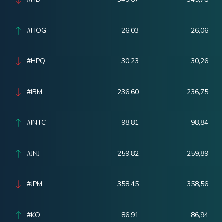
#HOG
26,03
26,06
#HPQ
30,23
30,26
#IBM
236,60
236,75
#INTC
98,81
98,84
#JNJ
259,82
259,89
#JPM
358,45
358,56
#KO
86,91
86,94