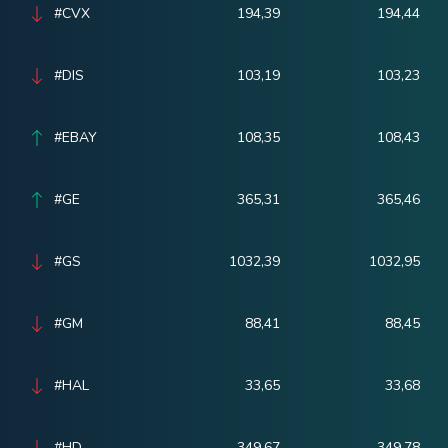
#CVX
194,39
194,44
#DIS
103,19
103,23
#EBAY
108,35
108,43
#GE
365,31
365,46
#GS
1032,39
1032,95
#GM
88,41
88,45
#HAL
33,65
33,68
#HD
349,67
349,78