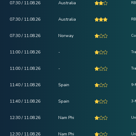
07:30 / 11.08.26
Australia
RB
07:30 / 11.08.26
Australia
RB
07:30 / 11.08.26
Norway
Co
11:00 / 11.08.26
-
Tr
11:00 / 11.08.26
-
Tr
11:40 / 11.08.26
Spain
9-
11:40 / 11.08.26
Spain
3-
12:30 / 11.08.26
Nam Phi
Un
12:30 / 11.08.26
Nam Phi
Un