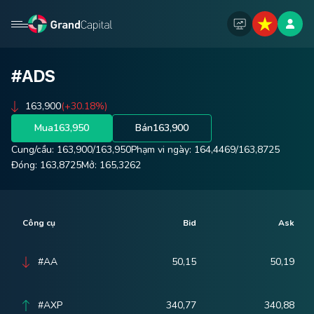
#ADS
163,900
(+30.18%)
Mua
163,950
Bán
163,900
Cung/cầu:
163,900
/
163,950
Phạm vi ngày:
164,4469
/
163,8725
Đóng:
163,8725
Mở:
165,3262
Công cụ
Bid
Ask
#AA
50,15
50,19
#AXP
340,77
340,88