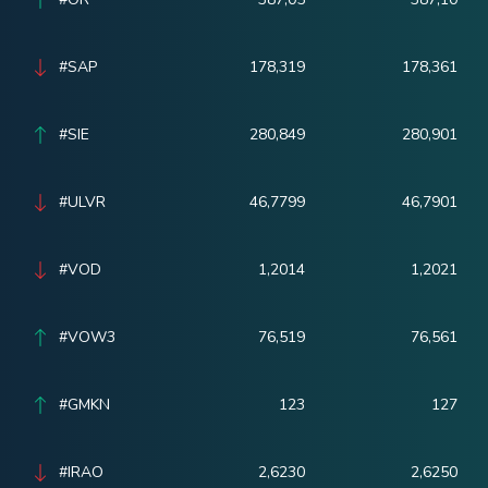
#SAP
178,319
178,361
#SIE
280,849
280,901
#ULVR
46,7799
46,7901
#VOD
1,2014
1,2021
#VOW3
76,519
76,561
#GMKN
123
127
#IRAO
2,6230
2,6250