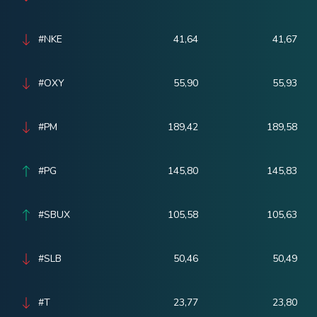
#NKE
41,64
41,67
#OXY
55,90
55,93
#PM
189,42
189,58
#PG
145,80
145,83
#SBUX
105,58
105,63
#SLB
50,46
50,49
#T
23,77
23,80