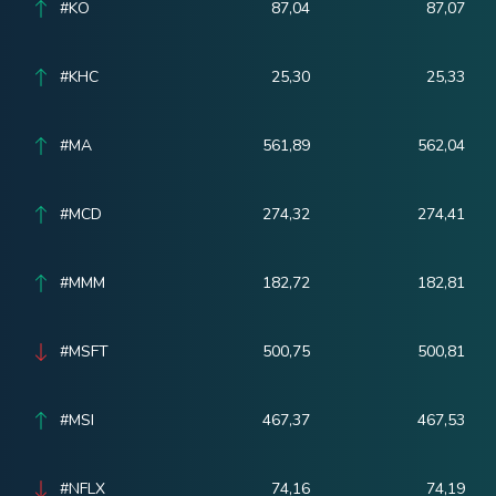
#KO
87,04
87,07
#KHC
25,30
25,33
#MA
561,89
562,04
#MCD
274,32
274,41
#MMM
182,72
182,81
#MSFT
500,75
500,81
#MSI
467,37
467,53
#NFLX
74,16
74,19