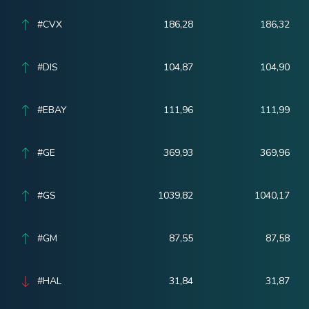
#CVX
186,28
186,32
#DIS
104,87
104,90
#EBAY
111,96
111,99
#GE
369,93
369,96
#GS
1039,82
1040,17
#GM
87,55
87,58
#HAL
31,84
31,87