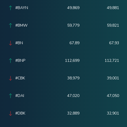
#BAYN
49,869
49,881
#BMW
59,779
59,821
#BN
67,89
67,93
#BNP
112,699
112,721
#CBK
38,979
39,001
#DAI
47,020
47,050
#DBK
32,889
32,901