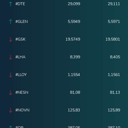
#DTE
29,099
29,111
#GLEN
5,5949
5,5971
#GSK
19,5749
19,5801
#LHA
8,399
8,405
#LLOY
1,1554
1,1561
#NESN
81,08
81,13
#NOVN
125,83
125,89
#OR
387,05
387,10