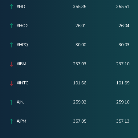
#HD
355,35
355,51
#HOG
26,01
26,04
#HPQ
30,00
30,03
#IBM
237,03
237,10
#INTC
101,66
101,69
#JNJ
259,02
259,10
#JPM
357,05
357,13