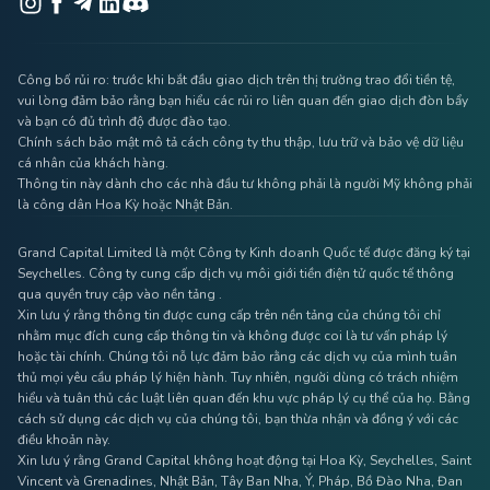
Công bố rủi ro: trước khi bắt đầu giao dịch trên thị trường trao đổi tiền tệ,
vui lòng đảm bảo rằng bạn hiểu các rủi ro liên quan đến giao dịch đòn bẩy
và bạn có đủ trình độ được đào tạo.
Chính sách bảo mật mô tả cách công ty thu thập, lưu trữ và bảo vệ dữ liệu
cá nhân của khách hàng.
Thông tin này dành cho các nhà đầu tư không phải là người Mỹ không phải
là công dân Hoa Kỳ hoặc Nhật Bản.
Grand Capital Limited là một Công ty Kinh doanh Quốc tế được đăng ký tại
Seychelles. Công ty cung cấp dịch vụ môi giới tiền điện tử quốc tế thông
qua quyền truy cập vào nền tảng .
Xin lưu ý rằng thông tin được cung cấp trên nền tảng của chúng tôi chỉ
nhằm mục đích cung cấp thông tin và không được coi là tư vấn pháp lý
hoặc tài chính. Chúng tôi nỗ lực đảm bảo rằng các dịch vụ của mình tuân
thủ mọi yêu cầu pháp lý hiện hành. Tuy nhiên, người dùng có trách nhiệm
hiểu và tuân thủ các luật liên quan đến khu vực pháp lý cụ thể của họ. Bằng
cách sử dụng các dịch vụ của chúng tôi, bạn thừa nhận và đồng ý với các
điều khoản này.
Xin lưu ý rằng Grand Capital không hoạt động tại Hoa Kỳ, Seychelles, Saint
Vincent và Grenadines, Nhật Bản, Tây Ban Nha, Ý, Pháp, Bồ Đào Nha, Đan