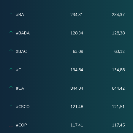
#BA
234,31
234,37
#BABA
128,34
128,38
#BAC
63,09
63,12
#C
134,84
134,88
#CAT
844,04
844,42
#CSCO
121,48
121,51
#COP
117,41
117,45