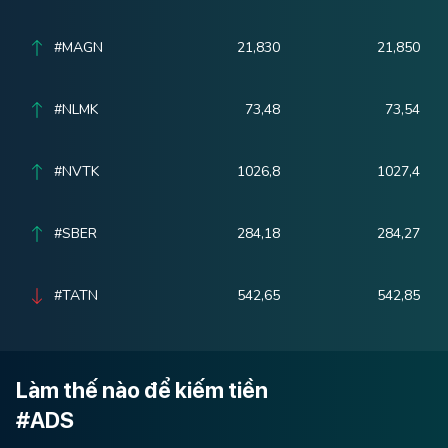
#MAGN
21,830
21,850
#NLMK
73,48
73,54
#NVTK
1026,8
1027,4
#SBER
284,18
284,27
#TATN
542,65
542,85
Làm thế nào để kiếm tiền
#ADS