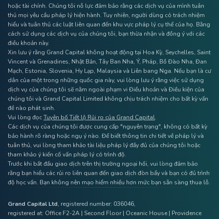
hoặc tài chính. Chúng tôi nỗ lực đảm bảo rằng các dịch vụ của mình tuân
thủ mọi yêu cầu pháp lý hiện hành. Tuy nhiên, người dùng có trách nhiệm
hiểu và tuân thủ các luật liên quan đến khu vực pháp lý cụ thể của họ. Bằng
cách sử dụng các dịch vụ của chúng tôi, bạn thừa nhận và đồng ý với các
điều khoản này.
Xin lưu ý rằng Grand Capital không hoạt động tại Hoa Kỳ, Seychelles, Saint
Vincent và Grenadines, Nhật Bản, Tây Ban Nha, Ý, Pháp, Bồ Đào Nha, Đan
Mạch, Estonia, Slovenia, Hy Lạp, Malaysia và Liên bang Nga. Nếu bạn là cư
dân của một trong những quốc gia này, vui lòng lưu ý rằng việc sử dụng
dịch vụ của chúng tôi sẽ nằm ngoài phạm vi Điều khoản và Điều kiện của
chúng tôi và Grand Capital Limited không chịu trách nhiệm cho bất kỳ vấn
đề nào phát sinh.
Vui lòng đọc
Tuyên bố Tiết lộ Rủi ro của Grand Capital
.
Các dịch vụ của chúng tôi được cung cấp "nguyên trạng", không có bất kỳ
bảo hành rõ ràng hoặc ngụ ý nào. Để biết thông tin chi tiết về pháp lý và
tuân thủ, vui lòng tham khảo tài liệu pháp lý đầy đủ của chúng tôi hoặc
tham khảo ý kiến ​​cố vấn pháp lý có trình độ.
Trước khi bắt đầu giao dịch trên thị trường ngoại hối, vui lòng đảm bảo
rằng bạn hiểu các rủi ro liên quan đến giao dịch đòn bẩy và bạn có đủ trình
độ học vấn. Bạn không nên mạo hiểm nhiều hơn mức bạn sẵn sàng thua lỗ.
Grand Capital Ltd
, registered number: 036046,
registered at: Office F2-2A | Second Floor | Oceanic House | Providence