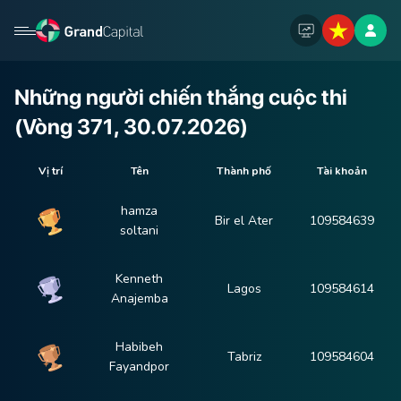
Những người chiến thắng cuộc thi
(Vòng 371, 30.07.2026)
Vị trí
Tên
Thành phố
Tài khoản
hamza
Bir el Ater
109584639
soltani
Kenneth
Lagos
109584614
Anajemba
Habibeh
Tabriz
109584604
Fayandpor