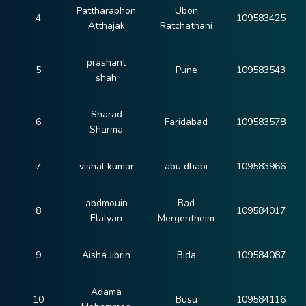
Pattharaphon
Ubon
4
109583425
Atthajak
Ratchathani
prashant
5
Pune
109583543
shah
Sharad
6
Faridabad
109583578
Sharma
7
vishal kumar
abu dhabi
109583966
abdmouin
Bad
8
109584017
Elalyan
Mergentheim
9
Aisha Jibrin
Bida
109584087
Adama
10
Busu
109584116